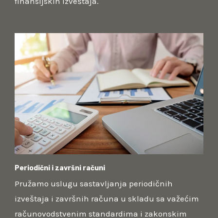
finansijskih izveštaja.
Periodični i završni računi
Pružamo uslugu sastavljanja periodičnih
izveštaja i završnih računa u skladu sa važećim
računovodstvenim standardima i zakonskim