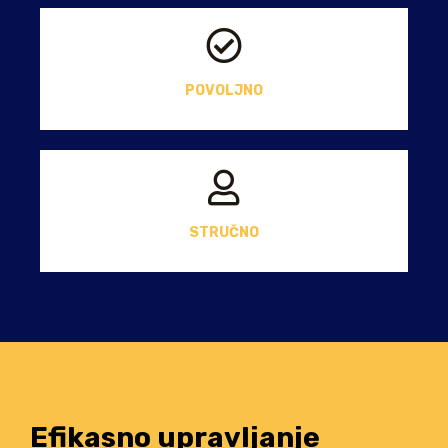
POVOLJNO
STRUČNO
Kvalitetno knjigovodstvo za miran san
Efikasno upravljanje