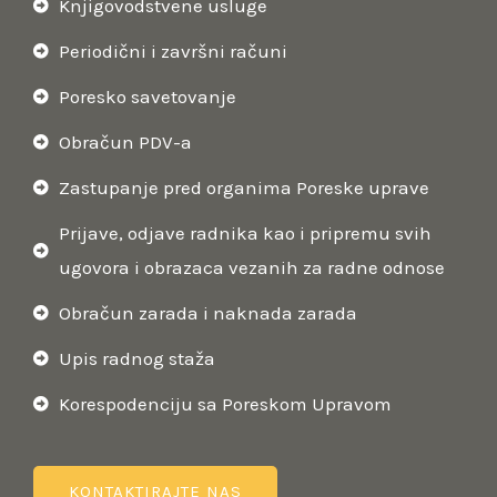
Knjigovodstvene usluge
Periodični i završni računi
Poresko savetovanje
Obračun PDV-a
Zastupanje pred organima Poreske uprave
Prijave, odjave radnika kao i pripremu svih
ugovora i obrazaca vezanih za radne odnose
Obračun zarada i naknada zarada
Upis radnog staža
Korespodenciju sa Poreskom Upravom
KONTAKTIRAJTE NAS