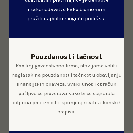
usavršava i prati najnovije trendove
i zakonodavstvo kako bismo vam
pružili najbolju moguću podršku.
Pouzdanost i tačnost
Kao knjigovodstvena firma, stavljamo veliki
naglasak na pouzdanost i tačnost u obavljanju
finansijskih obaveza. Svaki unos i obračun
pažljivo se proverava kako bi se osigurala
potpuna preciznost i ispunjenje svih zakonskih
propisa.