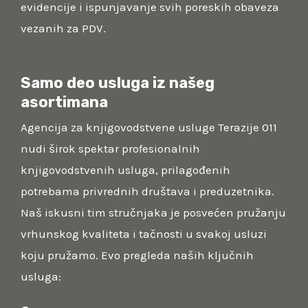
evidencije i ispunjavanje svih poreskih obaveza
vezanih za PDV.
Samo deo usluga iz našeg
asortimana
Agencija za knjigovodstvene usluge Terazije 011
nudi širok spektar profesionalnih
knjigovodstvenih usluga, prilagođenih
potrebama privrednih društava i preduzetnika.
Naš iskusni tim stručnjaka je posvećen pružanju
vrhunskog kvaliteta i tačnosti u svakoj usluzi
koju pružamo. Evo pregleda naših ključnih
usluga: