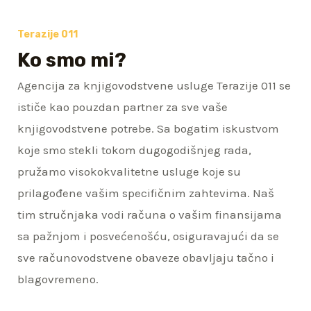
Terazije 011
Ko smo mi?
Agencija za knjigovodstvene usluge Terazije 011 se
ističe kao pouzdan partner za sve vaše
knjigovodstvene potrebe. Sa bogatim iskustvom
koje smo stekli tokom dugogodišnjeg rada,
pružamo visokokvalitetne usluge koje su
prilagođene vašim specifičnim zahtevima. Naš
tim stručnjaka vodi računa o vašim finansijama
sa pažnjom i posvećenošću, osiguravajući da se
sve računovodstvene obaveze obavljaju tačno i
blagovremeno.