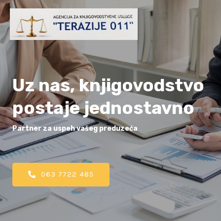
Uz nas, knjigovodstvo
postaje jednostavno
Partner za uspeh vašeg preduzeća
063 7722 485